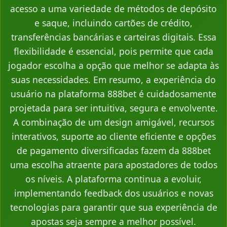
acesso a uma variedade de métodos de depósito
e saque, incluindo cartões de crédito,
transferências bancárias e carteiras digitais. Essa
flexibilidade é essencial, pois permite que cada
jogador escolha a opção que melhor se adapta às
suas necessidades. Em resumo, a experiência do
usuário na plataforma 888bet é cuidadosamente
projetada para ser intuitiva, segura e envolvente.
A combinação de um design amigável, recursos
interativos, suporte ao cliente eficiente e opções
de pagamento diversificadas fazem da 888bet
uma escolha atraente para apostadores de todos
os níveis. A plataforma continua a evoluir,
implementando feedback dos usuários e novas
tecnologias para garantir que sua experiência de
apostas seja sempre a melhor possível.