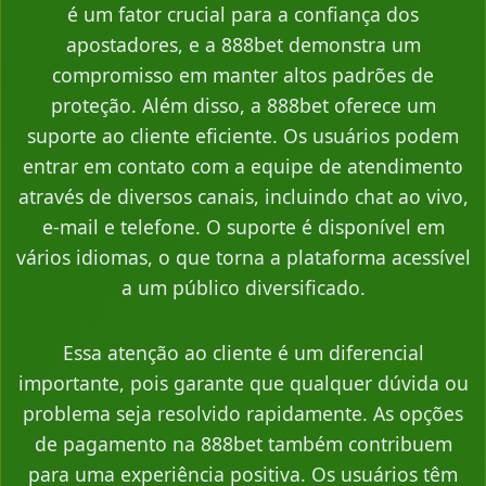
é um fator crucial para a confiança dos
apostadores, e a 888bet demonstra um
compromisso em manter altos padrões de
proteção. Além disso, a 888bet oferece um
suporte ao cliente eficiente. Os usuários podem
entrar em contato com a equipe de atendimento
através de diversos canais, incluindo chat ao vivo,
e-mail e telefone. O suporte é disponível em
vários idiomas, o que torna a plataforma acessível
a um público diversificado.
Essa atenção ao cliente é um diferencial
importante, pois garante que qualquer dúvida ou
problema seja resolvido rapidamente. As opções
de pagamento na 888bet também contribuem
para uma experiência positiva. Os usuários têm