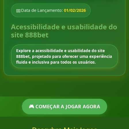
📅
Data de Lançamento:
01/02/2026
Acessibilidade e usabilidade do
site 888bet
Explore a acessibilidade e usabilidade do site
888bet, projetado para oferecer uma experiência
fluida e inclusiva para todos os usuários.
🎮 COMEÇAR A JOGAR AGORA