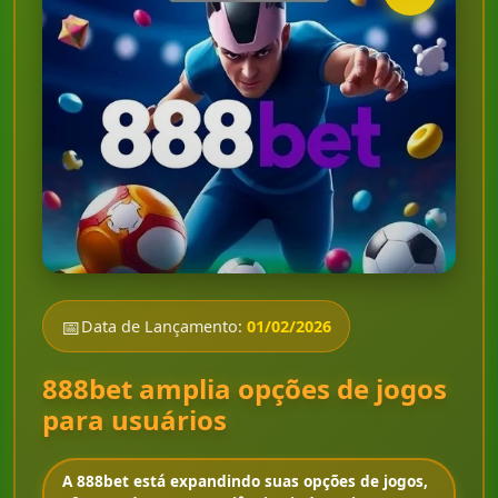
📅
Data de Lançamento:
01/02/2026
888bet amplia opções de jogos
para usuários
A 888bet está expandindo suas opções de jogos,