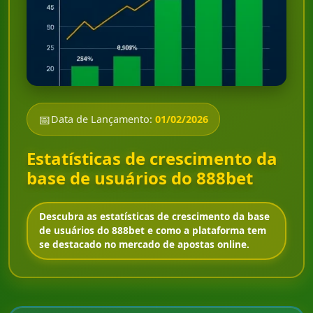
📅
Data de Lançamento:
01/02/2026
Estatísticas de crescimento da
base de usuários do 888bet
Descubra as estatísticas de crescimento da base
de usuários do 888bet e como a plataforma tem
se destacado no mercado de apostas online.