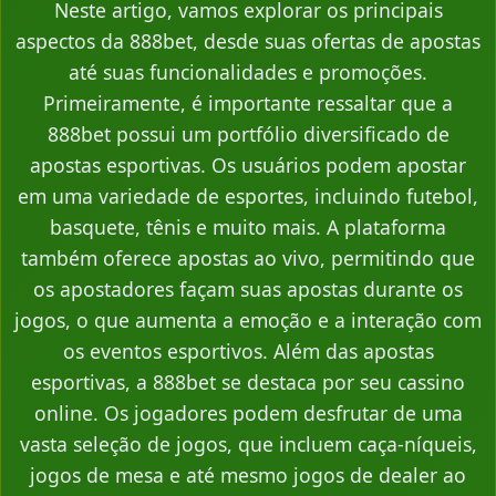
Neste artigo, vamos explorar os principais
aspectos da 888bet, desde suas ofertas de apostas
até suas funcionalidades e promoções.
Primeiramente, é importante ressaltar que a
888bet possui um portfólio diversificado de
apostas esportivas. Os usuários podem apostar
em uma variedade de esportes, incluindo futebol,
basquete, tênis e muito mais. A plataforma
também oferece apostas ao vivo, permitindo que
os apostadores façam suas apostas durante os
jogos, o que aumenta a emoção e a interação com
os eventos esportivos. Além das apostas
esportivas, a 888bet se destaca por seu cassino
online. Os jogadores podem desfrutar de uma
vasta seleção de jogos, que incluem caça-níqueis,
jogos de mesa e até mesmo jogos de dealer ao