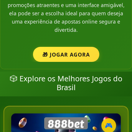
promoções atraentes e uma interface amigável,
ela pode ser a escolha ideal para quem deseja
uma experiência de apostas online segura e
divertida.
🎁 JOGAR AGORA
🎲 Explore os Melhores Jogos do
Brasil
🎮