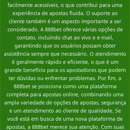
facilmente acessíveis, o que contribui para uma
experiência de apostas fluida. O suporte ao
cliente também é um aspecto importante a ser
considerado. A 888bet oferece várias opções de
contato, incluindo chat ao vivo e e-mail,
garantindo que os usuários possam obter
assistência sempre que necessário. O atendimento
é geralmente rápido e eficiente, o que é um
grande benefício para os apostadores que podem
ter dúvidas ou enfrentar problemas. Por fim, a
888bet se posiciona como uma plataforma
completa para apostas online, combinando uma
ampla variedade de opções de apostas, segurança
e um atendimento ao cliente de qualidade. Se
você está em busca de uma nova plataforma de
apostas, a 888bet merece sua atenção. Com suas