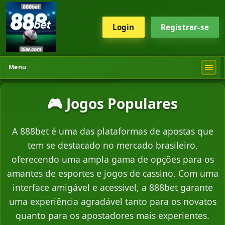
Login
Registrar-se
Menu
🎮 Jogos Populares
A 888bet é uma das plataformas de apostas que
tem se destacado no mercado brasileiro,
oferecendo uma ampla gama de opções para os
amantes de esportes e jogos de cassino. Com uma
interface amigável e acessível, a 888bet garante
uma experiência agradável tanto para os novatos
quanto para os apostadores mais experientes.